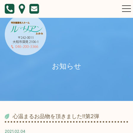
togg
nav
お知らせ
心温まるお品物を頂きました‼第2弾
2021.02.04