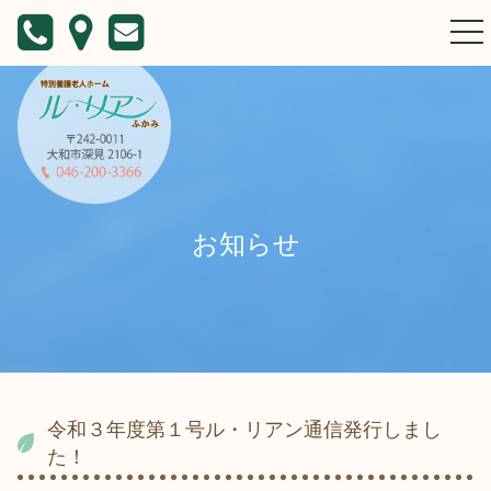
togg
nav
お知らせ
令和３年度第１号ル・リアン通信発行しまし
た！