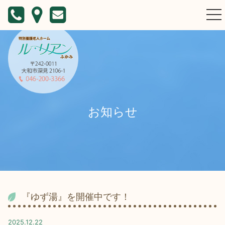
togg
nav
お知らせ
『ゆず湯』を開催中です！
2025.12.22