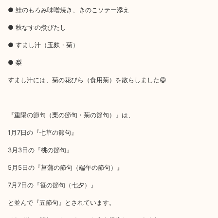
● 鮭のもろみ味噌焼き、きのこソテー添え
● 秋なすの煮びたし
● すまし汁（玉麩・菊）
● 梨
すまし汁には、菊の花びら（食用菊）を散らしました😄
『重陽の節句（栗の節句・菊の節句）』は、
1月7日の『七草の節句』
3月3日の『桃の節句』
5月5日の『菖蒲の節句（端午の節句）』
7月7日の『笹の節句（七夕）』
と並んで『五節句』とされています。